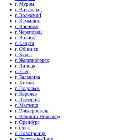
г. Муром
г. Волгоград
г. Волжский
г. Камышин
г. Воронеж
г. Череповец
г. Вологда
г. Калуга
г. Обнинск
г. Курск
г. Железногорск
г. Липецк
г. Елец
г. Балашиха
г. Химки
г. Подольск
г. Королёв
г. Люберцы
г. Мытищи
г. Электросталь
г. Великий Новгород
г. Оренбург
г. Орск
г. Новотроицк
г. Ростов-на-Дону