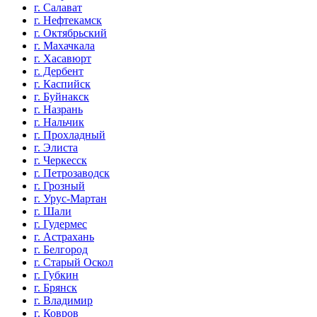
г. Салават
г. Нефтекамск
г. Октябрьский
г. Махачкала
г. Хасавюрт
г. Дербент
г. Каспийск
г. Буйнакск
г. Назрань
г. Нальчик
г. Прохладный
г. Элиста
г. Черкесск
г. Петрозаводск
г. Грозный
г. Урус-Мартан
г. Шали
г. Гудермес
г. Астрахань
г. Белгород
г. Старый Оскол
г. Губкин
г. Брянск
г. Владимир
г. Ковров