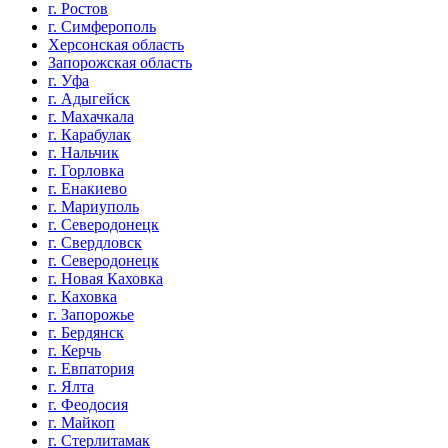
г. Ростов
г. Симферополь
Херсонская область
Запорожская область
г. Уфа
г. Адыгейск
г. Махачкала
г. Карабулак
г. Нальчик
г. Горловка
г. Енакиево
г. Мариуполь
г. Северодонецк
г. Свердловск
г. Северодонецк
г. Новая Каховка
г. Каховка
г. Запорожье
г. Бердянск
г. Керчь
г. Евпатория
г. Ялта
г. Феодосия
г. Майкоп
г. Стерлитамак