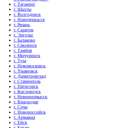
г. Таганрог
г. Шахты
г. Волгодонск
г. Новочеркасск
г. Рязань
г. Саратов
г. Энгельс
г. Балаково
г. Смоленск
г. Тамбов
г. Мичуринск
г. Тула
г. Новомосковск
г. Ульяновск
г. Димитровград
г. Ставрополь
г. Пятигорск
г. Кисловодск
г. Невинномысск
г. Краснодар
г. Сочи
г. Новороссийск
г. Армавир
г. Ейск
г. Крым