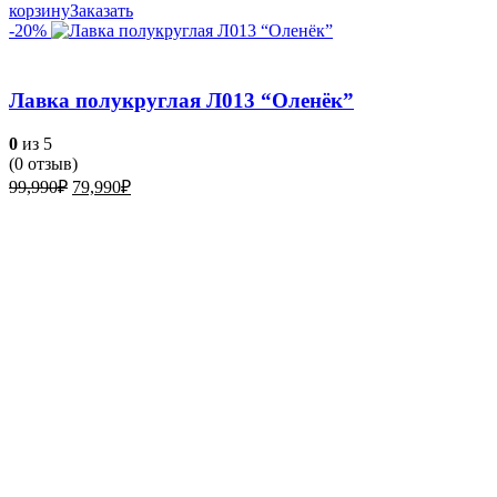
корзину
Заказать
-20%
Лавка полукруглая Л013 “Оленёк”
0
из 5
(
0
отзыв)
Первоначальная
Текущая
99,990
₽
79,990
₽
цена
цена:
составляла
79,990₽.
99,990₽.