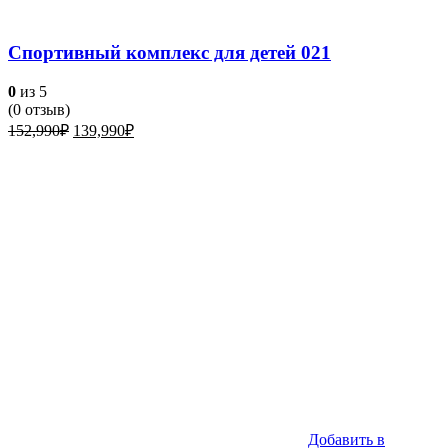
Спортивный комплекс для детей 021
0
из 5
(
0
отзыв)
Первоначальная
Текущая
152,990
₽
139,990
₽
цена
цена:
составляла
139,990₽.
152,990₽.
Добавить в