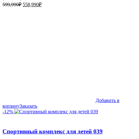
Первоначальная
Текущая
599,990
₽
558,990
₽
цена
цена:
составляла
558,990₽.
599,990₽.
Добавить в
корзину
Заказать
-12%
Спортивный комплекс для детей 039