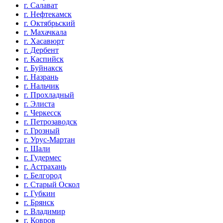
г. Салават
г. Нефтекамск
г. Октябрьский
г. Махачкала
г. Хасавюрт
г. Дербент
г. Каспийск
г. Буйнакск
г. Назрань
г. Нальчик
г. Прохладный
г. Элиста
г. Черкесск
г. Петрозаводск
г. Грозный
г. Урус-Мартан
г. Шали
г. Гудермес
г. Астрахань
г. Белгород
г. Старый Оскол
г. Губкин
г. Брянск
г. Владимир
г. Ковров