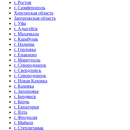
г. Ростов
г. Симферополь
Херсонская область
Запорожская область
г. Уфа
г. Адыгейск
г. Махачкала
г. Карабулак
г. Нальчик
г. Горловка
г. Енакиево
г. Мариуполь
г. Северодонецк
г. Свердловск
г. Северодонецк
г. Новая Каховка
г. Каховка
г. Запорожье
г. Бердянск
г. Керчь
г. Евпатория
г. Ялта
г. Феодосия
г. Майкоп
г. Стерлитамак