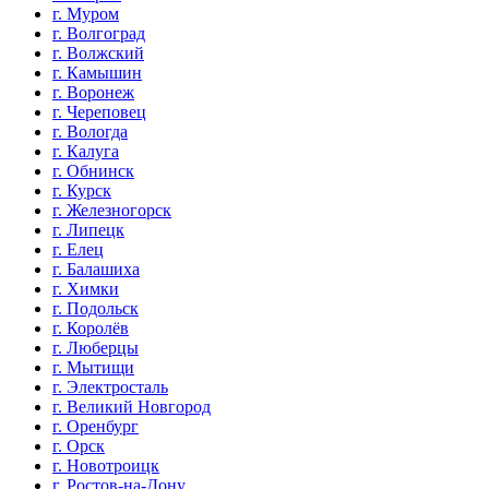
г. Муром
г. Волгоград
г. Волжский
г. Камышин
г. Воронеж
г. Череповец
г. Вологда
г. Калуга
г. Обнинск
г. Курск
г. Железногорск
г. Липецк
г. Елец
г. Балашиха
г. Химки
г. Подольск
г. Королёв
г. Люберцы
г. Мытищи
г. Электросталь
г. Великий Новгород
г. Оренбург
г. Орск
г. Новотроицк
г. Ростов-на-Дону