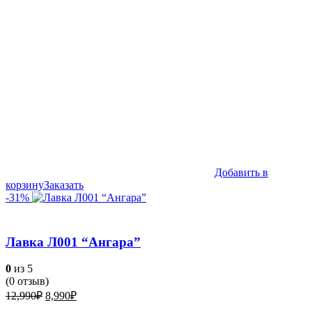
Добавить в
корзину
Заказать
-31%
Лавка Л001 “Ангара”
0
из 5
(
0
отзыв)
Первоначальная
Текущая
12,990
₽
8,990
₽
цена
цена: