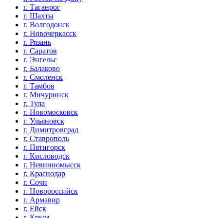
г. Таганрог
г. Шахты
г. Волгодонск
г. Новочеркасск
г. Рязань
г. Саратов
г. Энгельс
г. Балаково
г. Смоленск
г. Тамбов
г. Мичуринск
г. Тула
г. Новомосковск
г. Ульяновск
г. Димитровград
г. Ставрополь
г. Пятигорск
г. Кисловодск
г. Невинномысск
г. Краснодар
г. Сочи
г. Новороссийск
г. Армавир
г. Ейск
г. Крым