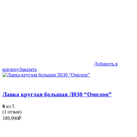
Добавить в
корзину
Заказать
Лавка круглая большая Л030 “Омолон”
0
из 5
(
1
отзыв)
189,990
₽