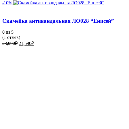
-10%
Скамейка антивандальная ЛО028 “Енисей”
0
из 5
(
1
отзыв)
Первоначальная
Текущая
23,990
₽
21,590
₽
цена
цена:
составляла
21,590₽.
23,990₽.