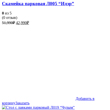
Скамейка парковая Л005 “Идэр”
0
из 5
(
0
отзыв)
Первоначальная
Текущая
51,990
₽
42,990
₽
цена
цена:
составляла
42,990₽.
51,990₽.
Добавить в
корзину
Заказать