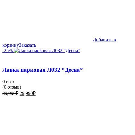
Добавить в
корзину
Заказать
-25%
Лавка парковая Л032 “Десна”
0
из 5
(
0
отзыв)
Первоначальная
Текущая
39,990
₽
29,990
₽
цена
цена:
составляла
29,990₽.
39,990₽.