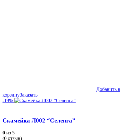
составляла
8,990₽.
12,990₽.
Добавить в
корзину
Заказать
-19%
Скамейка Л002 “Селенга”
0
из 5
(
0
отзыв)