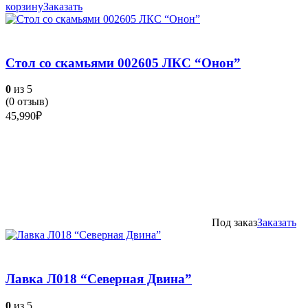
корзину
Заказать
Стол со скамьями 002605 ЛКС “Онон”
0
из 5
(
0
отзыв)
45,990
₽
Под заказ
Заказать
Лавка Л018 “Северная Двина”
0
из 5