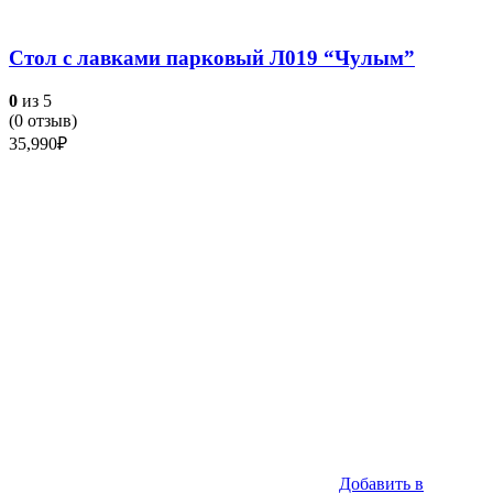
Стол с лавками парковый Л019 “Чулым”
0
из 5
(
0
отзыв)
35,990
₽
Добавить в