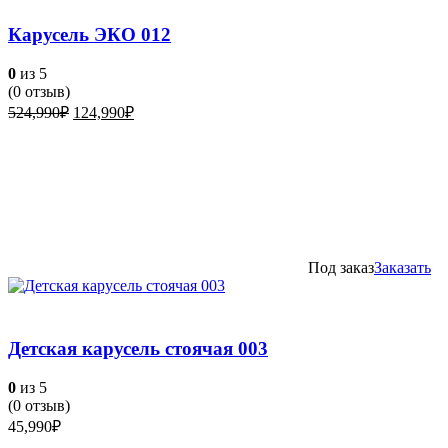
Карусель ЭКО 012
0
из 5
(
0
отзыв)
Первоначальная
Текущая
524,990
₽
124,990
₽
цена
цена:
составляла
124,990₽.
524,990₽.
Под заказ
Заказать
Детская карусель стоячая 003
0
из 5
(
0
отзыв)
45,990
₽