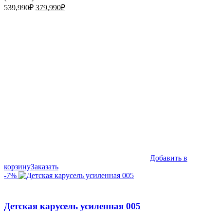
Первоначальная
Текущая
539,990
₽
379,990
₽
цена
цена:
составляла
379,990₽.
539,990₽.
Добавить в
корзину
Заказать
-7%
Детская карусель усиленная 005