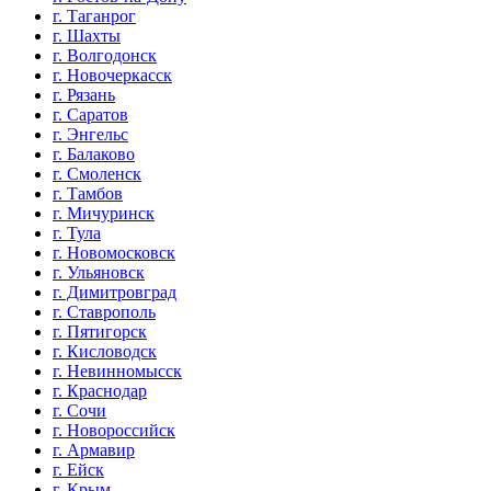
г. Таганрог
г. Шахты
г. Волгодонск
г. Новочеркасск
г. Рязань
г. Саратов
г. Энгельс
г. Балаково
г. Смоленск
г. Тамбов
г. Мичуринск
г. Тула
г. Новомосковск
г. Ульяновск
г. Димитровград
г. Ставрополь
г. Пятигорск
г. Кисловодск
г. Невинномысск
г. Краснодар
г. Сочи
г. Новороссийск
г. Армавир
г. Ейск
г. Крым