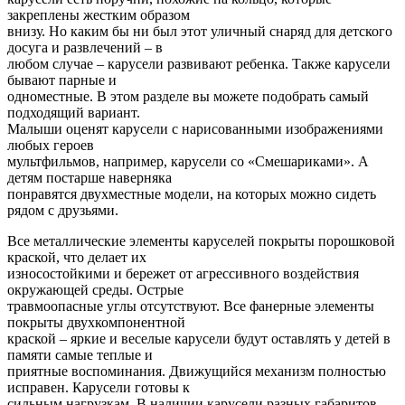
закреплены жестким образом
внизу. Но каким бы ни был этот уличный снаряд для детского
досуга и развлечений – в
любом случае – карусели развивают ребенка. Также карусели
бывают парные и
одноместные. В этом разделе вы можете подобрать самый
подходящий вариант.
Малыши оценят карусели с нарисованными изображениями
любых героев
мультфильмов, например, карусели со «Смешариками». А
детям постарше наверняка
понравятся двухместные модели, на которых можно сидеть
рядом с друзьями.
Все металлические элементы каруселей покрыты порошковой
краской, что делает их
износостойкими и бережет от агрессивного воздействия
окружающей среды. Острые
травмоопасные углы отсутствуют. Все фанерные элементы
покрыты двухкомпонентной
краской – яркие и веселые карусели будут оставлять у детей в
памяти самые теплые и
приятные воспоминания. Движущийся механизм полностью
исправен. Карусели готовы к
сильным нагрузкам. В наличии карусели разных габаритов –