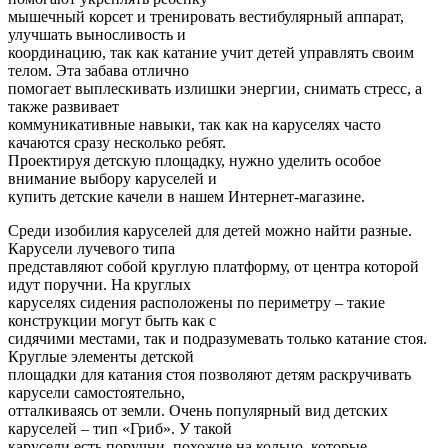
мышечный корсет и тренировать вестибулярный аппарат,
улучшать выносливость и
координацию, так как катание учит детей управлять своим
телом. Эта забава отлично
помогает выплескивать излишки энергии, снимать стресс, а
также развивает
коммуникативные навыки, так как на каруселях часто
качаются сразу несколько ребят.
Проектируя детскую площадку, нужно уделить особое
внимание выбору каруселей и
купить детские качели в нашем Интернет-магазине.
Среди изобилия каруселей для детей можно найти разные.
Карусели лучевого типа
представляют собой круглую платформу, от центра которой
идут поручни. На круглых
каруселях сидения расположены по периметру – такие
конструкции могут быть как с
сидячими местами, так и подразумевать только катание стоя.
Круглые элементы детской
площадки для катания стоя позволяют детям раскручивать
карусели самостоятельно,
отталкиваясь от земли. Очень популярный вид детских
каруселей – тип «Гриб». У такой
карусели есть поручни, похожие на кольцо, которые