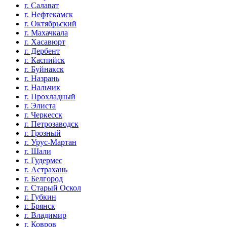
г. Салават
г. Нефтекамск
г. Октябрьский
г. Махачкала
г. Хасавюрт
г. Дербент
г. Каспийск
г. Буйнакск
г. Назрань
г. Нальчик
г. Прохладный
г. Элиста
г. Черкесск
г. Петрозаводск
г. Грозный
г. Урус-Мартан
г. Шали
г. Гудермес
г. Астрахань
г. Белгород
г. Старый Оскол
г. Губкин
г. Брянск
г. Владимир
г. Ковров