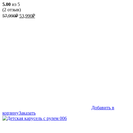
5.00
из 5
(
2
отзыв)
Первоначальная
Текущая
57,990
₽
53,990
₽
цена
цена:
составляла
53,990₽.
57,990₽.
Добавить в
корзину
Заказать