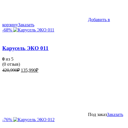
Добавить в
корзину
Заказать
-68%
Карусель ЭКО 011
0
из 5
(
0
отзыв)
Первоначальная
Текущая
420,990
₽
135,990
₽
цена
цена:
составляла
135,990₽.
420,990₽.
Под заказ
Заказать
-76%