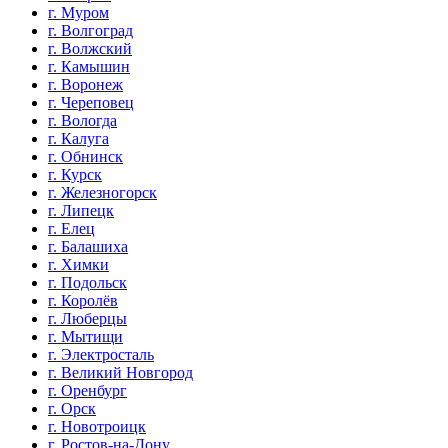
г. Муром
г. Волгоград
г. Волжский
г. Камышин
г. Воронеж
г. Череповец
г. Вологда
г. Калуга
г. Обнинск
г. Курск
г. Железногорск
г. Липецк
г. Елец
г. Балашиха
г. Химки
г. Подольск
г. Королёв
г. Люберцы
г. Мытищи
г. Электросталь
г. Великий Новгород
г. Оренбург
г. Орск
г. Новотроицк
г. Ростов-на-Дону