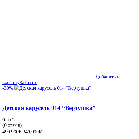
Добавить в
корзину
Заказать
-30%
Детская карусель 014 “Вертушка”
0
из 5
(
0
отзыв)
Первоначальная
Текущая
499,990
₽
349,990
₽
цена
цена: