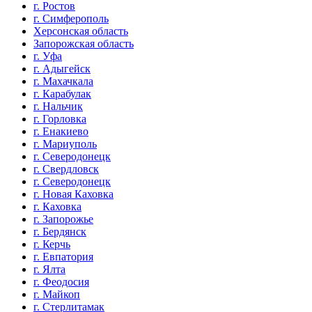
г. Ростов
г. Симферополь
Херсонская область
Запорожская область
г. Уфа
г. Адыгейск
г. Махачкала
г. Карабулак
г. Нальчик
г. Горловка
г. Енакиево
г. Мариуполь
г. Северодонецк
г. Свердловск
г. Северодонецк
г. Новая Каховка
г. Каховка
г. Запорожье
г. Бердянск
г. Керчь
г. Евпатория
г. Ялта
г. Феодосия
г. Майкоп
г. Стерлитамак