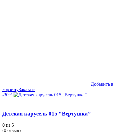
составляла
349,990₽.
499,990₽.
Добавить в
корзину
Заказать
-30%
Детская карусель 015 “Вертушка”
0
из 5
(
0
отзыв)