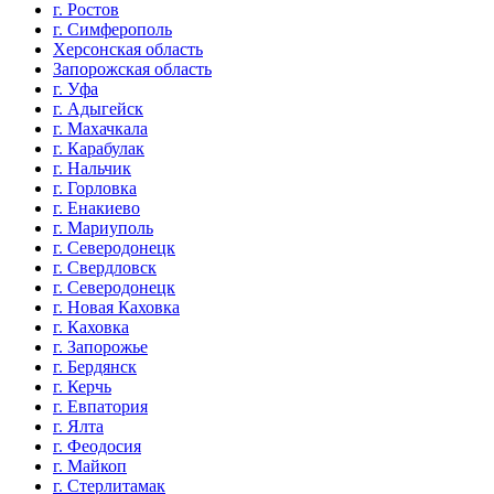
г. Ростов
г. Симферополь
Херсонская область
Запорожская область
г. Уфа
г. Адыгейск
г. Махачкала
г. Карабулак
г. Нальчик
г. Горловка
г. Енакиево
г. Мариуполь
г. Северодонецк
г. Свердловск
г. Северодонецк
г. Новая Каховка
г. Каховка
г. Запорожье
г. Бердянск
г. Керчь
г. Евпатория
г. Ялта
г. Феодосия
г. Майкоп
г. Стерлитамак