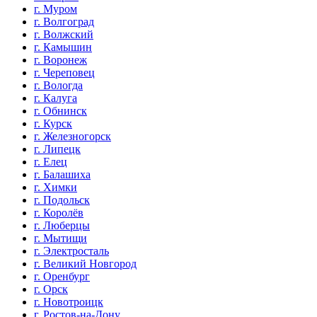
г. Муром
г. Волгоград
г. Волжский
г. Камышин
г. Воронеж
г. Череповец
г. Вологда
г. Калуга
г. Обнинск
г. Курск
г. Железногорск
г. Липецк
г. Елец
г. Балашиха
г. Химки
г. Подольск
г. Королёв
г. Люберцы
г. Мытищи
г. Электросталь
г. Великий Новгород
г. Оренбург
г. Орск
г. Новотроицк
г. Ростов-на-Дону