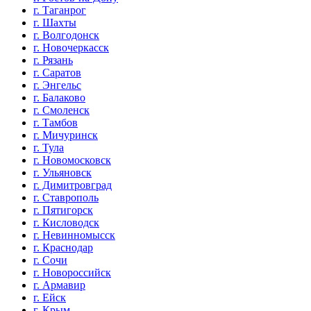
г. Таганрог
г. Шахты
г. Волгодонск
г. Новочеркасск
г. Рязань
г. Саратов
г. Энгельс
г. Балаково
г. Смоленск
г. Тамбов
г. Мичуринск
г. Тула
г. Новомосковск
г. Ульяновск
г. Димитровград
г. Ставрополь
г. Пятигорск
г. Кисловодск
г. Невинномысск
г. Краснодар
г. Сочи
г. Новороссийск
г. Армавир
г. Ейск
г. Крым