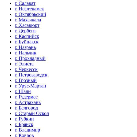
г. Салават
г. Нефтекамск
г. Октябрьский
г. Махачкала
г. Хасавюрт
г. Дербент
г. Каспийск
г. Буйнакск
г. Назрань
г. Нальчик
г. Прохладный
г. Элиста
г. Черкесск
г. Петрозаводск
г. Грозный
г. Урус-Мартан
г. Шали
г. Гудермес
г. Астрахань
г. Белгород
г. Старый Оскол
г. Губкин
г. Брянск
г. Владимир
г. Ковров