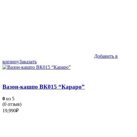
Добавить в
корзину
Заказать
Вазон-кашпо ВК015 “Караро”
0
из 5
(
0
отзыв)
19,990
₽