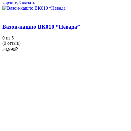
корзину
Заказать
Вазон-кашпо ВК010 “Невада”
0
из 5
(
0
отзыв)
34,990
₽