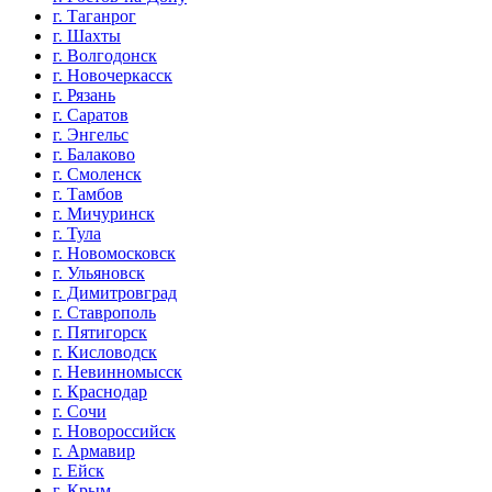
г. Таганрог
г. Шахты
г. Волгодонск
г. Новочеркасск
г. Рязань
г. Саратов
г. Энгельс
г. Балаково
г. Смоленск
г. Тамбов
г. Мичуринск
г. Тула
г. Новомосковск
г. Ульяновск
г. Димитровград
г. Ставрополь
г. Пятигорск
г. Кисловодск
г. Невинномысск
г. Краснодар
г. Сочи
г. Новороссийск
г. Армавир
г. Ейск
г. Крым