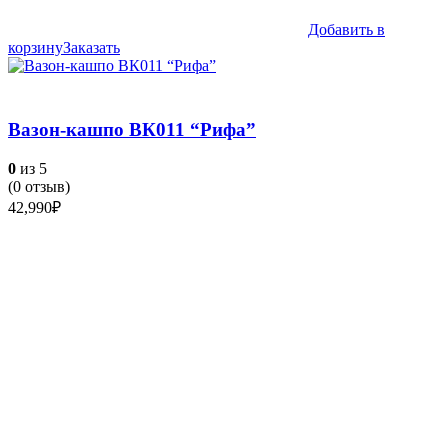
Добавить в
корзину
Заказать
Вазон-кашпо ВК011 “Рифа”
0
из 5
(
0
отзыв)
42,990
₽