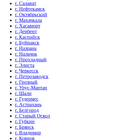
г. Салават
г. Нефтекамск
г. Октябрьский
г. Махачкала
г. Хасавюрт
г. Дербент
г. Каспийск
г. Буйнакск
г. Назрань
г. Нальчик
г. Прохладный
г. Элиста
г. Черкесск
г. Петрозаводск
г. Грозный
г. Урус-Мартан
г. Шали
г. Гудермес
г. Астрахань
г. Белгород
г. Старый Оскол
г. Губкин
г. Брянск
г. Владимир
г. Ковров