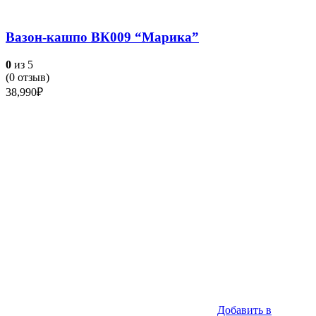
Вазон-кашпо ВК009 “Марика”
0
из 5
(
0
отзыв)
38,990
₽
Добавить в