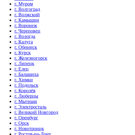
г. Муром
г. Волгоград
г. Волжский
г. Камышин
г. Воронеж
г. Череповец
г. Вологда
г. Калуга
г. Обнинск
г. Курск
г. Железногорск
г. Липецк
г. Елец
г. Балашиха
г. Химки
г. Подольск
г. Королёв
г. Люберцы
г. Мытищи
г. Электросталь
г. Великий Новгород
г. Оренбург
г. Орск
г. Новотроицк
г. Ростов-на-Дону