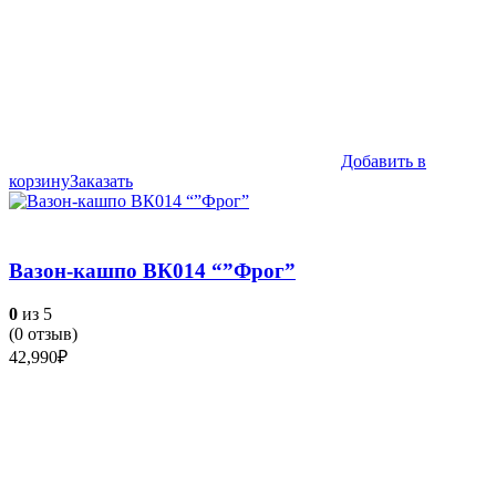
Добавить в
корзину
Заказать
Вазон-кашпо ВК014 “”Фрог”
0
из 5
(
0
отзыв)
42,990
₽