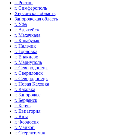
г. Ростов
г. Симферополь
Херсонская область
Запорожская область
г. Уфа
г. Адыгейск
г. Махачкала
г. Карабулак
г. Нальчик
г. Горловка
г. Енакиево
г. Мариуполь
г. Северодонецк
г. Свердловск
г. Северодонецк
г. Новая Каховка
г. Каховка
г. Запорожье
г. Бердянск
г. Керчь
г. Евпатория
г. Ялта
г. Феодосия
г. Майкоп
г. Стерлитамак