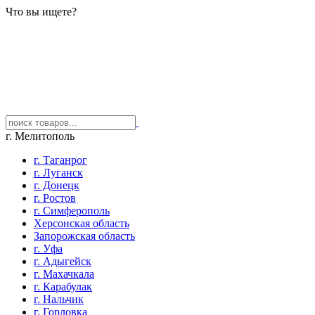
Что вы ищете?
г. Мелитополь
г. Таганрог
г. Луганск
г. Донецк
г. Ростов
г. Симферополь
Херсонская область
Запорожская область
г. Уфа
г. Адыгейск
г. Махачкала
г. Карабулак
г. Нальчик
г. Горловка