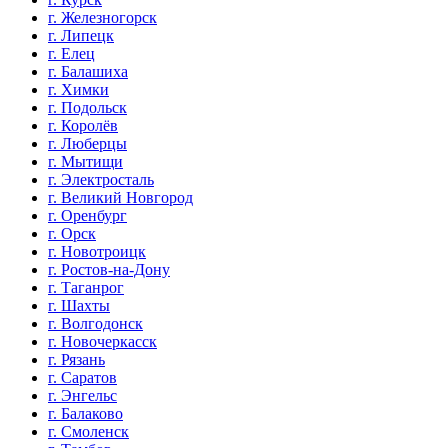
г. Железногорск
г. Липецк
г. Елец
г. Балашиха
г. Химки
г. Подольск
г. Королёв
г. Люберцы
г. Мытищи
г. Электросталь
г. Великий Новгород
г. Оренбург
г. Орск
г. Новотроицк
г. Ростов-на-Дону
г. Таганрог
г. Шахты
г. Волгодонск
г. Новочеркасск
г. Рязань
г. Саратов
г. Энгельс
г. Балаково
г. Смоленск