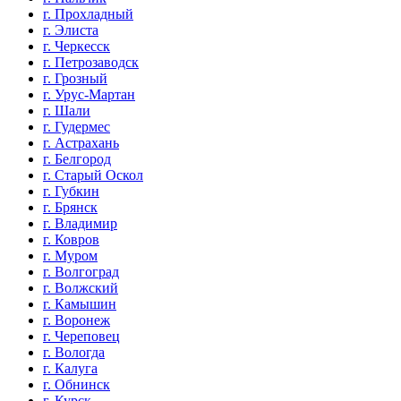
г. Прохладный
г. Элиста
г. Черкесск
г. Петрозаводск
г. Грозный
г. Урус-Мартан
г. Шали
г. Гудермес
г. Астрахань
г. Белгород
г. Старый Оскол
г. Губкин
г. Брянск
г. Владимир
г. Ковров
г. Муром
г. Волгоград
г. Волжский
г. Камышин
г. Воронеж
г. Череповец
г. Вологда
г. Калуга
г. Обнинск
г. Курск