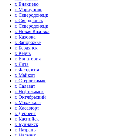
г. Енакиево
г. Мариуполь
г. Северодонецк
г. Свердловск
г. Северодонецк
г. Новая Каховка
г. Каховка
г. Запорожье
г. Бердянск
г. Керчь
г. Евпатория
г. Ялта
г. Феодосия
г. Майкоп
г. Стерлитамак
г. Салават
г. Нефтекамск
г. Октябрьский
г. Махачкала
г. Хасавюрт
г. Дербент
г. Каспийск
г. Буйнакск
г. Назрань
г. Нальчик