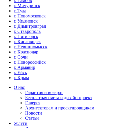
г. Тамбов
г. Мичуринск
г. Тула
г. Новомосковск
г. Ульяновск
г. Димитровград
г. Ставрополь
г. Пятигорск
г. Кисловодск
г. Невинномысск
г. Краснодар
г. Сочи
г. Новороссийск
г. Армавир
г. Ейск
г. Крым
О нас
Гарантия и возврат
Бесплатная смета и дизайн проект
Галерея
Архитекторам и проектировщикам
Новости
Статьи
Услуги