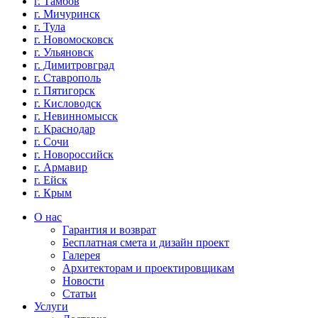
г. Тамбов
г. Мичуринск
г. Тула
г. Новомосковск
г. Ульяновск
г. Димитровград
г. Ставрополь
г. Пятигорск
г. Кисловодск
г. Невинномысск
г. Краснодар
г. Сочи
г. Новороссийск
г. Армавир
г. Ейск
г. Крым
О нас
Гарантия и возврат
Бесплатная смета и дизайн проект
Галерея
Архитекторам и проектировщикам
Новости
Статьи
Услуги