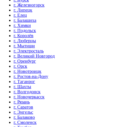
г. Железногорск
г. Липецк
г. Елец
г. Балашиха
г. Химки
г. Подольск
г. Королёв
г. Люберцы
г. Мытищи
г. Электросталь
г. Великий Новгород
г. Оренбург
г. Орск
г. Новотроицк
г. Ростов-на-Дону
г. Таганрог
г. Шахты
г. Волгодонск
г. Новочеркасск
г. Рязань
г. Саратов
г. Энгельс
г. Балаково
г. Смоленск