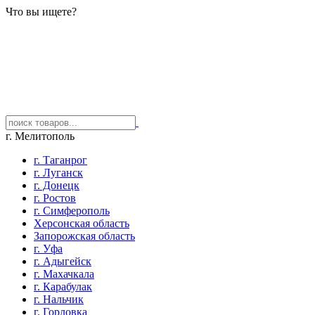
Что вы ищете?
г. Мелитополь
г. Таганрог
г. Луганск
г. Донецк
г. Ростов
г. Симферополь
Херсонская область
Запорожская область
г. Уфа
г. Адыгейск
г. Махачкала
г. Карабулак
г. Нальчик
г. Горловка