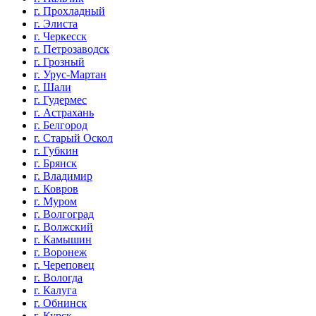
г. Прохладный
г. Элиста
г. Черкесск
г. Петрозаводск
г. Грозный
г. Урус-Мартан
г. Шали
г. Гудермес
г. Астрахань
г. Белгород
г. Старый Оскол
г. Губкин
г. Брянск
г. Владимир
г. Ковров
г. Муром
г. Волгоград
г. Волжский
г. Камышин
г. Воронеж
г. Череповец
г. Вологда
г. Калуга
г. Обнинск
г. Курск