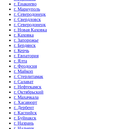
г. Енакиево
г. Мариуполь
г. Северодонецк
г. Свердловск
г. Северодонецк
г. Новая Каховка
г. Каховка
г. Запорожье
г. Бердянск
г. Керчь
г. Евпатория
г. Ялта
г. Феодосия
г. Майкоп
г. Стерлитамак
г. Салават
г. Нефтекамск
г. Октябрьский
г. Махачкала
г. Хасавюрт
г. Дербент
г. Каспийск
г. Буйнакск
г. Назрань
г. Нальчик