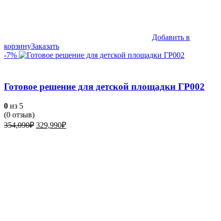
Добавить в
корзину
Заказать
-7%
Готовое решение для детской площадки ГР002
0
из 5
(
0
отзыв)
Первоначальная
Текущая
354,090
₽
329,990
₽
цена
цена:
составляла
329,990₽.
354,090₽.