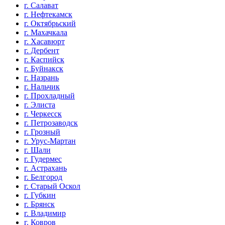
г. Салават
г. Нефтекамск
г. Октябрьский
г. Махачкала
г. Хасавюрт
г. Дербент
г. Каспийск
г. Буйнакск
г. Назрань
г. Нальчик
г. Прохладный
г. Элиста
г. Черкесск
г. Петрозаводск
г. Грозный
г. Урус-Мартан
г. Шали
г. Гудермес
г. Астрахань
г. Белгород
г. Старый Оскол
г. Губкин
г. Брянск
г. Владимир
г. Ковров