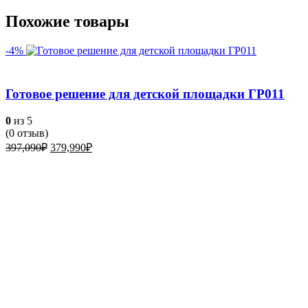
Похожие товары
-4%
Готовое решение для детской площадки ГР011
0
из 5
(
0
отзыв)
Первоначальная
Текущая
397,090
₽
379,990
₽
цена
цена:
составляла
379,990₽.
397,090₽.