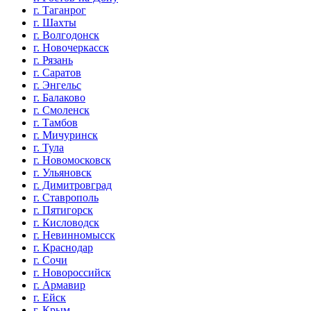
г. Таганрог
г. Шахты
г. Волгодонск
г. Новочеркасск
г. Рязань
г. Саратов
г. Энгельс
г. Балаково
г. Смоленск
г. Тамбов
г. Мичуринск
г. Тула
г. Новомосковск
г. Ульяновск
г. Димитровград
г. Ставрополь
г. Пятигорск
г. Кисловодск
г. Невинномысск
г. Краснодар
г. Сочи
г. Новороссийск
г. Армавир
г. Ейск
г. Крым