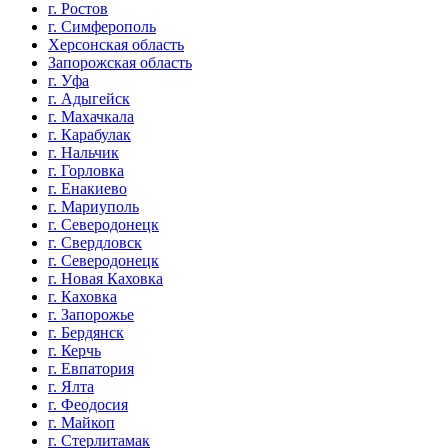
г. Ростов
г. Симферополь
Херсонская область
Запорожская область
г. Уфа
г. Адыгейск
г. Махачкала
г. Карабулак
г. Нальчик
г. Горловка
г. Енакиево
г. Мариуполь
г. Северодонецк
г. Свердловск
г. Северодонецк
г. Новая Каховка
г. Каховка
г. Запорожье
г. Бердянск
г. Керчь
г. Евпатория
г. Ялта
г. Феодосия
г. Майкоп
г. Стерлитамак