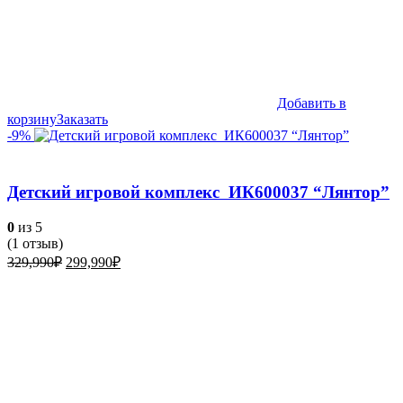
Добавить в
корзину
Заказать
-9%
Детский игровой комплекс ИК600037 “Лянтор”
0
из 5
(
1
отзыв)
Первоначальная
Текущая
329,990
₽
299,990
₽
цена
цена:
составляла
299,990₽.
329,990₽.