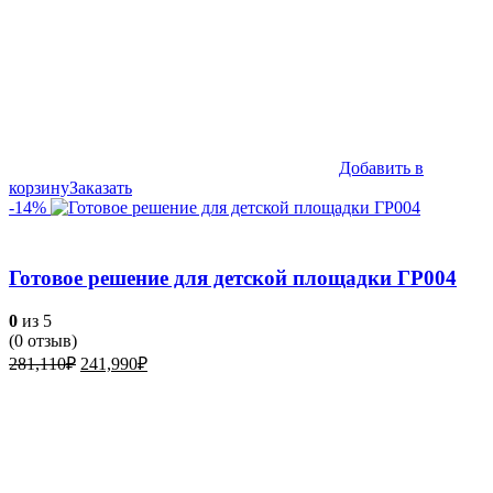
Добавить в
корзину
Заказать
-14%
Готовое решение для детской площадки ГР004
0
из 5
(
0
отзыв)
Первоначальная
Текущая
281,110
₽
241,990
₽
цена
цена:
составляла
241,990₽.
281,110₽.