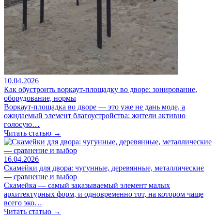
10.04.2026
Как обустроить воркаут-площадку во дворе: зонирование,
оборудование, нормы
Воркаут-площадка во дворе — это уже не дань моде, а
ожидаемый элемент благоустройства: жители активно
голосую…
Читать статью →
16.04.2026
Скамейки для двора: чугунные, деревянные, металлические
— сравнение и выбор
Скамейка — самый заказываемый элемент малых
архитектурных форм, и одновременно тот, на котором чаще
всего эко…
Читать статью →