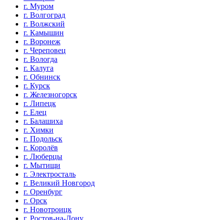
г. Муром
г. Волгоград
г. Волжский
г. Камышин
г. Воронеж
г. Череповец
г. Вологда
г. Калуга
г. Обнинск
г. Курск
г. Железногорск
г. Липецк
г. Елец
г. Балашиха
г. Химки
г. Подольск
г. Королёв
г. Люберцы
г. Мытищи
г. Электросталь
г. Великий Новгород
г. Оренбург
г. Орск
г. Новотроицк
г. Ростов-на-Дону